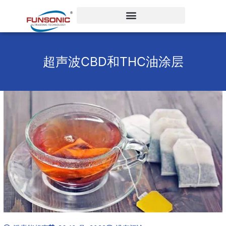
跳
至
内
容
超声波CBD和THC油涂层