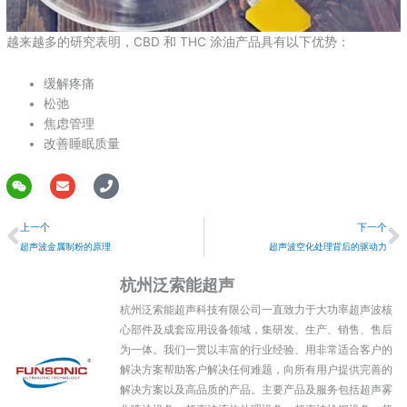
越来越多的研究表明，CBD 和 THC 涂油产品具有以下优势：
缓解疼痛
松弛
焦虑管理
改善睡眠质量
W
E
P
e
n
h
上一个
i
v
o
上一个
下一个
x
e
n
i
l
e
超声波金属制粉的原理
超声波空化处理背后的驱动力
n
o
p
杭州泛索能超声
e
杭州泛索能超声科技有限公司一直致力于大功率超声波核
心部件及成套应用设备领域，集研发、生产、销售、售后
为一体。我们一贯以丰富的行业经验、用非常适合客户的
解决方案帮助客户解决任何难题，向所有用户提供完善的
解决方案以及高品质的产品。主要产品及服务包括超声雾