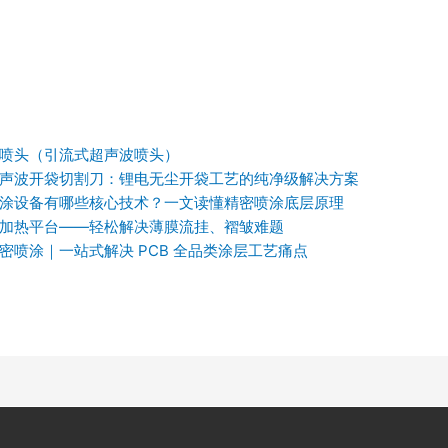
喷头（引流式超声波喷头）
声波开袋切割刀：锂电无尘开袋工艺的纯净级解决方案
涂设备有哪些核心技术？一文读懂精密喷涂底层原理
加热平台——轻松解决薄膜流挂、褶皱难题
密喷涂｜一站式解决 PCB 全品类涂层工艺痛点