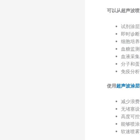
可以从超声波喷
试剂涂层
即时诊断
细胞培养
血糖监测
血液采集
分子和蛋
免疫分析
使用
超声波涂层
减少浪费
无堵塞设
高度可控
能够喷涂
软速喷雾