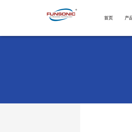
跳
至
内
首页
产
容