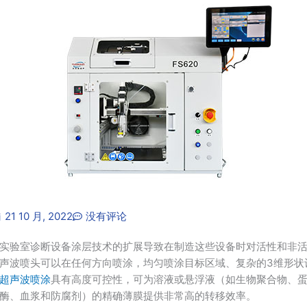
21 10 月, 2022
没有评论
实验室诊断设备涂层技术的扩展导致在制造这些设备时对活性和非
声波喷头可以在任何方向喷涂，均匀喷涂目标区域、复杂的3维形状
超声波喷涂
具有高度可控性，可为溶液或悬浮液（如生物聚合物、蛋白
酶、血浆和防腐剂）的精确薄膜提供非常高的转移效率。