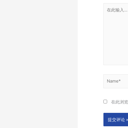
在
此
输
入...
Name*
在此浏