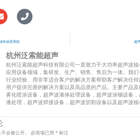
E
P
n
h
v
o
e
n
l
e
纳米涂层系统
超
o
杭州泛索能超声
p
杭州泛索能超声科技有限公司一直致力于大功率超声波核
e
应用设备领域，集研发、生产、销售、售后为一体。我们
行业经验、用非常适合客户的解决方案帮助客户解决任何
用户提供完善的解决方案以及高品质的产品。主要产品及
雾化喷涂设备，超声波液体处理设备，超声波涂铟设备，
液处理，超声波焊接设备，超声波切割设备以及超声波核
论
址不会被公开。
必填项已用
*
标注