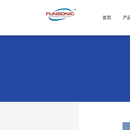
跳
至
内
首页
产
容