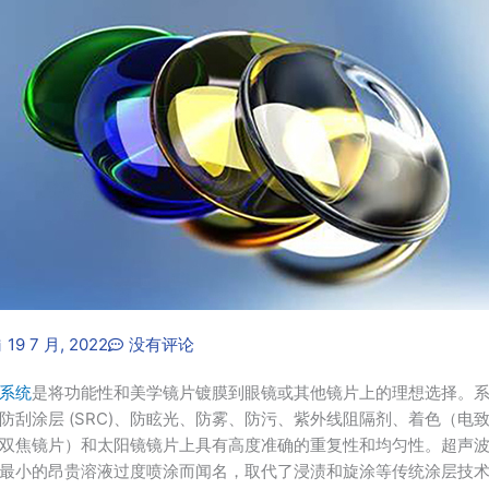
19 7 月, 2022
没有评论
系统
是将功能性和美学镜片镀膜到眼镜或其他镜片上的理想选择。
防刮涂层 (SRC)、防眩光、防雾、防污、紫外线阻隔剂、着色（电
双焦镜片）和太阳镜镜片上具有高度准确的重复性和均匀性。超声
最小的昂贵溶液过度喷涂而闻名，取代了浸渍和旋涂等传统涂层技