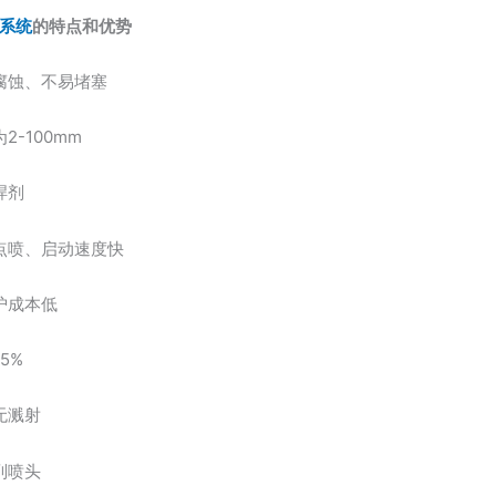
系统
的特点和优势
腐蚀、不易堵塞
2-100mm
焊剂
点喷、启动速度快
护成本低
5%
无溅射
列喷头