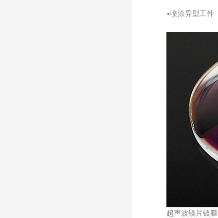
•喷涂异型工件
超声波镜片镀膜