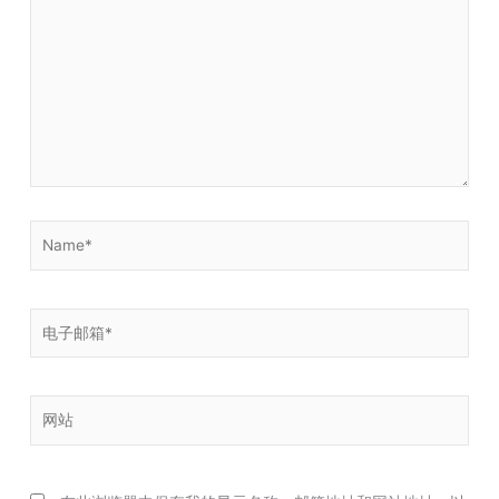
此
输
入...
Name*
电
子
邮
箱
网
*
站