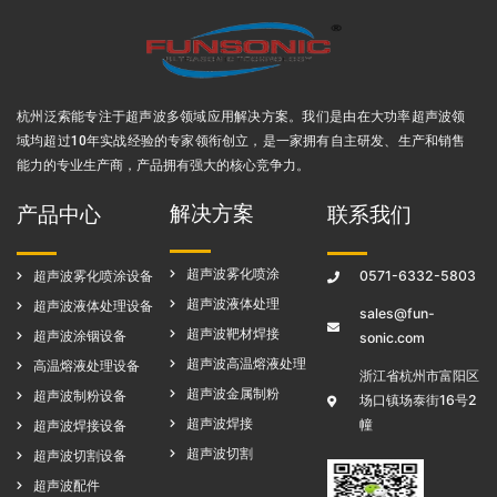
杭州泛索能专注于超声波多领域应用解决方案
。我们是由在大功率超声波领
域均超过10年实战经验的专家领衔创立，是一家拥有自主研发、生产和销售
能力的专业生产商，产品拥有强大的核心竞争力。
解决方案
产品中心
联系我们
超声波雾化喷涂
超声波雾化喷涂设备
0571-6332-5803
超声波液体处理
超声波液体处理设备
sales@fun-
超声波靶材焊接
超声波涂铟设备
sonic.com
超声波高温熔液处理
高温熔液处理设备
浙江省杭州市富阳区
超声波金属制粉
超声波制粉设备
场口镇场泰街16号2
超声波焊接
幢
超声波焊接设备
超声波切割
超声波切割设备
超声波配件