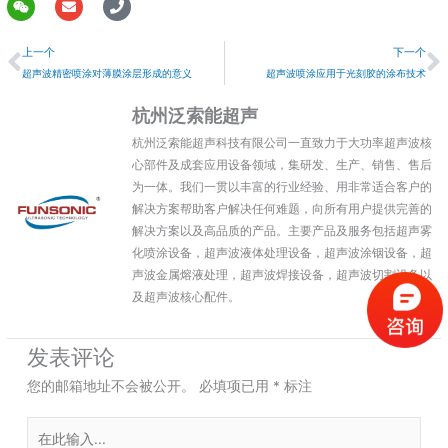
W
E
P
e
n
h
上一个
i
v
o
上一个
下一个
x
e
n
i
l
e
超声波精密喷涂对薄膜涂层形成的意义
超声波喷涂应用于光刻胶的涂布技术
n
o
p
杭州泛索能超声
e
杭州泛索能超声科技有限公司一直致力于大功率超声波核
心部件及成套应用设备领域，集研发、生产、销售、售后
为一体。我们一贯以丰富的行业经验、用非常适合客户的
解决方案帮助客户解决任何难题，向所有用户提供完善的
解决方案以及高品质的产品。主要产品及服务包括超声雾
化喷涂设备，超声波液体处理设备，超声波涂铟设备，超
声波金属熔液处理，超声波焊接设备，超声波切割设备以
及超声波核心配件。
发表评论
您的邮箱地址不会被公开。
必填项已用
*
标注
在