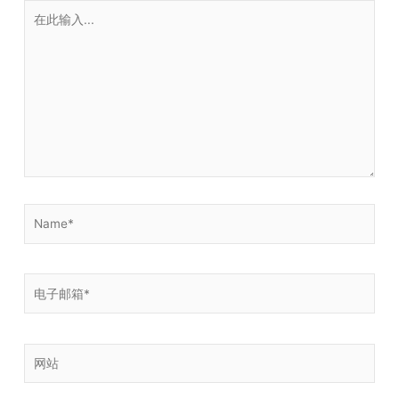
在
此
输
入...
Name*
电
子
邮
箱
网
*
站