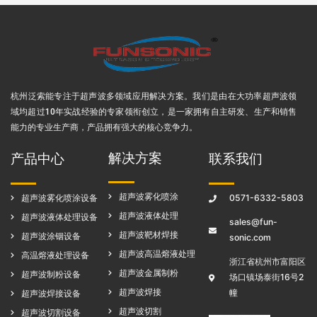
杭州泛索能专注于超声波多领域应用解决方案
。我们是由在大功率超声波领
域均超过10年实战经验的专家领衔创立，是一家拥有自主研发、生产和销售
能力的专业生产商，产品拥有强大的核心竞争力。
解决方案
产品中心
联系我们
超声波雾化喷涂
超声波雾化喷涂设备
0571-6332-5803
超声波液体处理
超声波液体处理设备
sales@fun-
超声波靶材焊接
超声波涂铟设备
sonic.com
超声波高温熔液处理
高温熔液处理设备
浙江省杭州市富阳区
超声波金属制粉
超声波制粉设备
场口镇场泰街16号2
超声波焊接
幢
超声波焊接设备
超声波切割
超声波切割设备