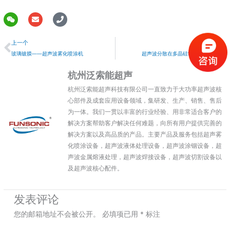
W
E
P
e
n
h
上一个
i
v
o
上一个
下一个
x
e
n
i
l
e
玻璃镀膜——超声波雾化喷涂机
超声波分散在多晶硅制备中的应用
n
o
p
杭州泛索能超声
e
杭州泛索能超声科技有限公司一直致力于大功率超声波核
心部件及成套应用设备领域，集研发、生产、销售、售后
为一体。我们一贯以丰富的行业经验、用非常适合客户的
解决方案帮助客户解决任何难题，向所有用户提供完善的
解决方案以及高品质的产品。主要产品及服务包括超声雾
化喷涂设备，超声波液体处理设备，超声波涂铟设备，超
声波金属熔液处理，超声波焊接设备，超声波切割设备以
及超声波核心配件。
发表评论
您的邮箱地址不会被公开。
必填项已用
*
标注