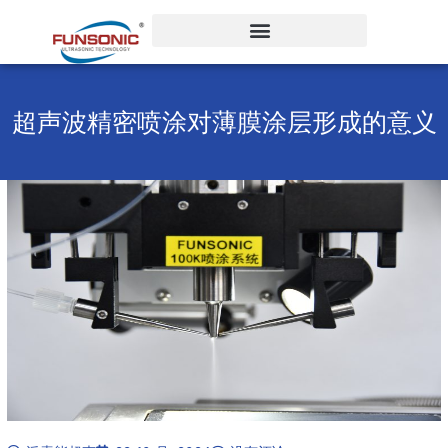
跳
至
内
容
超声波精密喷涂对薄膜涂层形成的意义