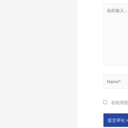
在
此
输
入...
Name*
在此浏