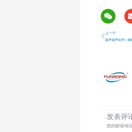
W
e
i
上一个
x
上一个
i
超声波声化学—辅
n
发表评
您的邮箱地