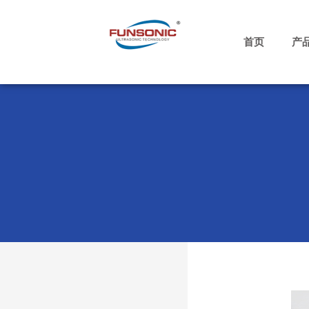
跳
至
内
首页
产
容