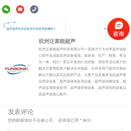
W
E
P
e
n
h
上一个
i
v
o
上一个
下一个
x
e
n
i
l
e
超声波声化学在医学中的应用有哪些？
什么是声阻抗？
n
o
p
杭州泛索能超声
e
杭州泛索能超声科技有限公司一直致力于大功率超声波核
心部件及成套应用设备领域，集研发、生产、销售、售后
为一体。我们一贯以丰富的行业经验、用非常适合客户的
解决方案帮助客户解决任何难题，向所有用户提供完善的
解决方案以及高品质的产品。主要产品及服务包括超声雾
化喷涂设备，超声波液体处理设备，超声波涂铟设备，超
声波金属熔液处理，超声波焊接设备，超声波切割设备以
及超声波核心配件。
发表评论
您的邮箱地址不会被公开。
必填项已用
*
标注