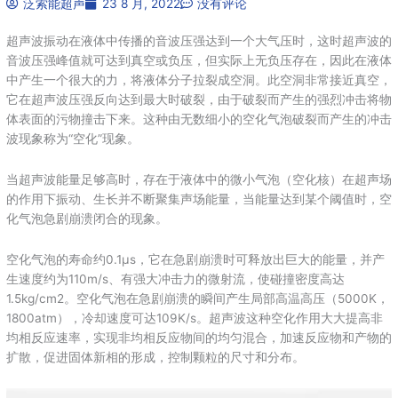
泛索能超声
23 8 月, 2022
没有评论
超声波振动在液体中传播的音波压强达到一个大气压时，这时超声波的
音波压强峰值就可达到真空或负压，但实际上无负压存在，因此在液体
中产生一个很大的力，将液体分子拉裂成空洞。此空洞非常接近真空，
它在超声波压强反向达到最大时破裂，由于破裂而产生的强烈冲击将物
体表面的污物撞击下来。这种由无数细小的空化气泡破裂而产生的冲击
波现象称为“空化”现象。
当超声波能量足够高时，存在于液体中的微小气泡（空化核）在超声场
的作用下振动、生长并不断聚集声场能量，当能量达到某个阈值时，空
化气泡急剧崩溃闭合的现象。
空化气泡的寿命约0.1μs，它在急剧崩溃时可释放出巨大的能量，并产
生速度约为110m/s、有强大冲击力的微射流，使碰撞密度高达
1.5kg/cm2。空化气泡在急剧崩溃的瞬间产生局部高温高压（5000K，
1800atm），冷却速度可达109K/s。超声波这种空化作用大大提高非
均相反应速率，实现非均相反应物间的均匀混合，加速反应物和产物的
扩散，促进固体新相的形成，控制颗粒的尺寸和分布。