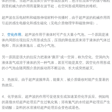
体的分散。当超声波流体介质中形成驻波时，悬浮在流体中的微小颗粒
因受机械力的作用而凝聚在波节处，在空间形成周期性的堆积。
超声波在压电材料和磁致伸缩材料中传播时，由于超声波的机械作用而
引起的感生电极化和感生磁化（见电介质物理学和磁致伸缩）。
2、
空化作用
。超声波作用于液体时可产生大量小气泡。一个原因是液
体内局部出现拉应力而形成负压，压强的降低使原来溶于液体的气体过
饱和，而从液体逸出，成为小气泡。
另一原因是强大的拉应力把液体“撕开”成一空洞，称为空化。空洞内为
液体蒸气或溶于液体的另一种气体，甚至可能是真空。因空化作用形成
的小气泡会随周围介质的振动而不断运动、长大或突然破灭。
3、热效应。由于超声波频率高，能量大，被介质吸收时能产生显著的
热效应。
4、化学效应。超声波的作用可促使发生或加速某些化学反应。例如纯
的蒸馏水经超声处理后产生过氧化氢；溶有氮气的水经超声处理后产生
亚硝酸；染料的水溶液经超声处理后会变色或退色。