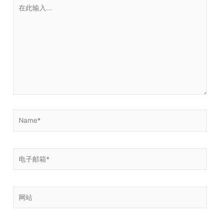
在
此
输
入...
Name*
电
子
邮
箱
网
*
站