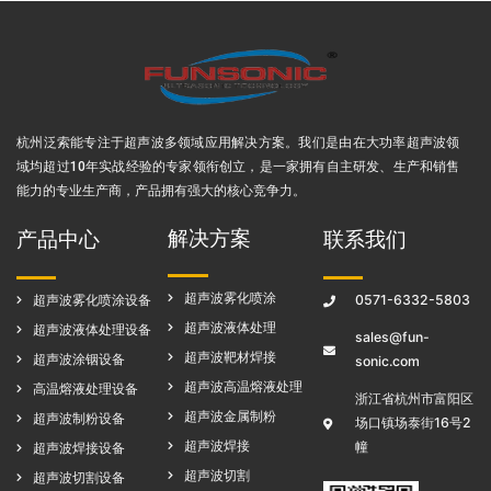
杭州泛索能专注于超声波多领域应用解决方案
。我们是由在大功率超声波领
域均超过10年实战经验的专家领衔创立，是一家拥有自主研发、生产和销售
能力的专业生产商，产品拥有强大的核心竞争力。
解决方案
产品中心
联系我们
超声波雾化喷涂
超声波雾化喷涂设备
0571-6332-5803
超声波液体处理
超声波液体处理设备
sales@fun-
超声波靶材焊接
超声波涂铟设备
sonic.com
超声波高温熔液处理
高温熔液处理设备
浙江省杭州市富阳区
超声波金属制粉
超声波制粉设备
场口镇场泰街16号2
超声波焊接
幢
超声波焊接设备
超声波切割
超声波切割设备