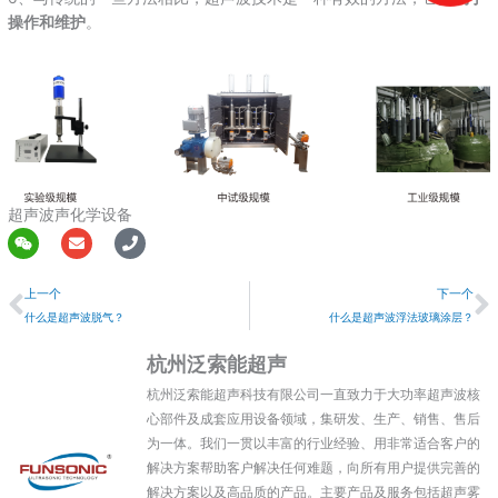
操作和维护
。
超声波声化学设备
W
E
P
e
n
h
上一个
i
v
o
上一个
下一个
x
e
n
i
l
e
什么是超声波脱气？
什么是超声波浮法玻璃涂层？
n
o
p
杭州泛索能超声
e
杭州泛索能超声科技有限公司一直致力于大功率超声波核
心部件及成套应用设备领域，集研发、生产、销售、售后
为一体。我们一贯以丰富的行业经验、用非常适合客户的
解决方案帮助客户解决任何难题，向所有用户提供完善的
解决方案以及高品质的产品。主要产品及服务包括超声雾