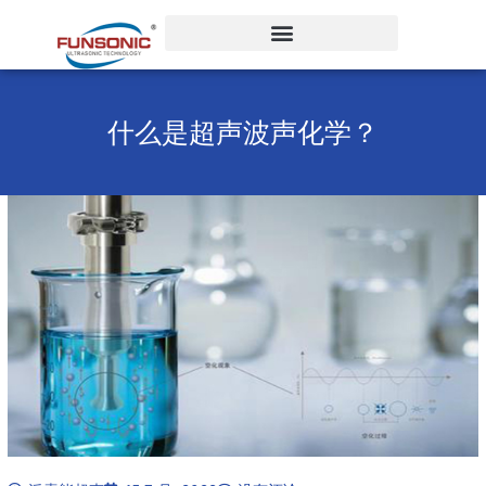
跳
至
内
容
什么是超声波声化学？