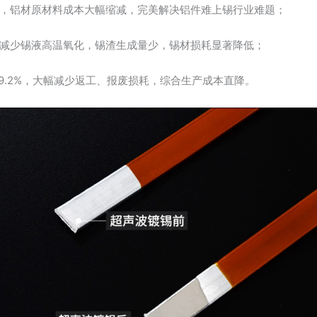
，铝材原材料成本大幅缩减，完美解决铝件难上锡行业难题；
减少锡液高温氧化，锡渣生成量少，锡材损耗显著降低；
99.2%，大幅减少返工、报废损耗，综合生产成本直降。