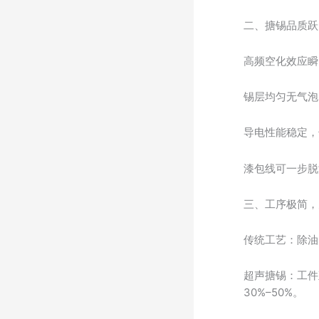
二、搪锡品质跃
高频空化效应瞬
锡层均匀无气泡
导电性能稳定，
漆包线可一步脱
三、工序极简，
传统工艺：除油
超声搪锡：工件
30%–50%。