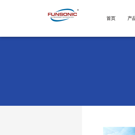
跳
至
内
首页
产
容