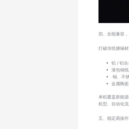
四、全能兼容，
打破传统搪锡材
铝 / 
漆包铜线
铜、不
金属陶瓷
单机覆盖新能源
机型、自动化流
五、稳定易操作