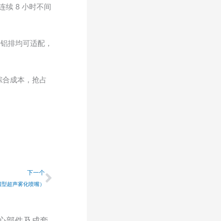
续 8 小时不间
铜铝排均可适配，
综合成本，抢占
下一个
下一个
嘴型超声雾化喷嘴）
心部件及成套