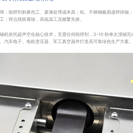
局：助焊剂刺鼻伤工、废液处理成本高；铝、不锈钢极易虚焊掉锡
工；焊点残留腐蚀，高低温工况频繁失效。
锡机依托超声空化核心技术，无需任何助焊剂，3–10 秒单次浸锡完成
、汽车电子、电机变压器、军工真空器件打造高可靠绿色生产方案