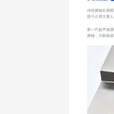
传统搪锡长期困
烘干占用大量人
新一代超声波搪
搪锡，为新能源