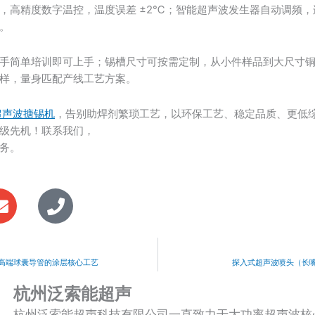
，高精度数字温控，温度误差 ±2℃；智能超声波发生器自动调频，连
。
手简单培训即可上手；锡槽尺寸可按需定制，从小件样品到大尺寸
样，量身匹配产线工艺方案。
ic超声波搪锡机
，告别助焊剂繁琐工艺，以环保工艺、稳定品质、更低
级先机！联系我们，
务。
E
P
n
h
v
o
e
n
l
e
高端球囊导管的涂层核心工艺
探入式超声波喷头（长
o
杭州泛索能超声
p
杭州泛索能超声科技有限公司一直致力于大功率超声波核