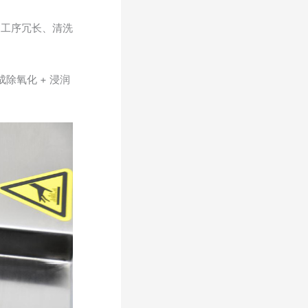
；工序冗长、清洗
除氧化 + 浸润
。