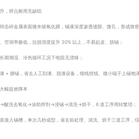
升，焊点耐用无缺陷
间击碎金属表面微米级氧化膜，锡液深度渗透缝隙、微孔，形成致
、空洞率极低，拉脱强度提升 30% 以上，不易起皮、脱锡；
长期潮湿、冷热循环工况下电阻无漂移；
漆 + 搪锡，省去人工刮漆、脱漆设备，细线绞线、微小端子上锡饱
大幅提效降本
→酸洗去氧化→涂助焊剂→浸锡→清洗→烘干，6 道工序周转繁琐；
直接入锡槽，单次几秒成型，省去前处理、清洗、烘干三道工序，