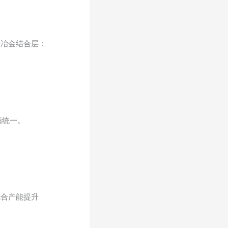
密冶金结合层：
满统一。
综合产能提升