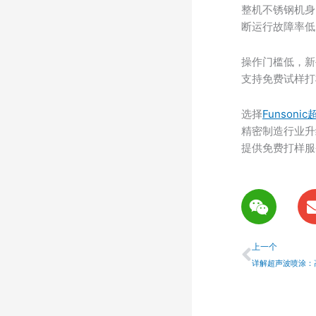
整机不锈钢机身
断运行故障率低
操作门槛低，新
支持免费试样打
选择
Funson
精密制造行业升
提供免费打样服
W
e
i
上一个
x
上一个
i
详解超声波喷涂：
n