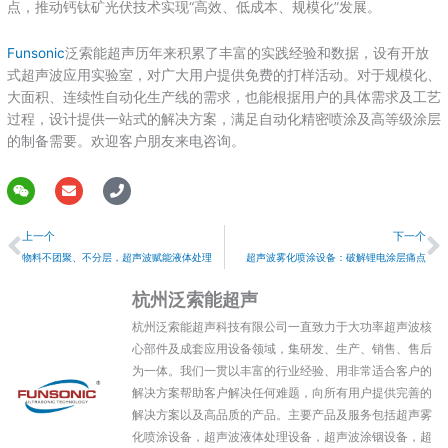
点，推动钙钛矿光伏技术实现“高效、低成本、规模化”发展。
Funsonic
泛索能超声历年来积累了丰富的实践经验和数据，设有开放
式超声波应用实验室，对广大用户提供免费的打样活动。对于规模化、
大面积、连续性自动化生产线的需求，也能根据用户的具体需求及工艺
过程，设计提供一站式的解决方案，满足自动化精密喷涂及高等级涂层
的制备需要。欢迎客户朋友来电咨询。
W
E
P
e
n
h
上一个
i
v
o
上一个
下一个
x
e
n
i
l
e
物料不团聚、不分层，超声波赋能液体处理
超声波雾化喷涂设备：破解锂电涂层痛点
n
o
p
杭州泛索能超声
e
杭州泛索能超声科技有限公司一直致力于大功率超声波核
心部件及成套应用设备领域，集研发、生产、销售、售后
为一体。我们一贯以丰富的行业经验、用非常适合客户的
解决方案帮助客户解决任何难题，向所有用户提供完善的
解决方案以及高品质的产品。主要产品及服务包括超声雾
化喷涂设备，超声波液体处理设备，超声波涂铟设备，超