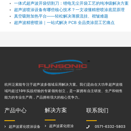
一体式超声波开袋切割刀：锂电无尘开袋工艺的纯净级解决方案
超声波喷涂设备有哪些核心技术？一文读懂精密喷涂底层原理
真空吸附加热平台——轻松解决薄膜流挂、褶皱难题
超声波精密喷涂｜一站式解决 PCB 全品类涂层工艺痛点
杭州泛索能专注于超声波多领域应用解决方案
。我们是由在大功率超声波领
域均超过10年实战经验的专家领衔创立，是一家拥有自主研发、生产和销售
能力的专业生产商，产品拥有强大的核心竞争力。
解决方案
产品中心
联系我们
超声波雾化喷涂
超声波雾化喷涂设备
0571-6332-5803