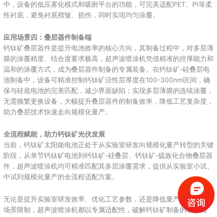
中，设备的低压雾化模式和吸附平台的功能，可完美适配PET、PI等柔
性衬底，避免衬底褶皱、损伤，同时实现均匀涂覆。
应用场景四：叠层器件制备端
钙钛矿叠层器件是提升电池效率的核心方向，其制备过程中，对多层薄
膜的涂覆精度、结合度要求极高，超声波喷涂机凭借精准的控厚能力和
温和的涂覆方式，成为叠层器件制备的专属装备。在钙钛矿-硅叠层电
池制备中，设备可精准控制钙钛矿活性层厚度在100-300nm区间，确
保与硅底电池的完美匹配，减少界面缺陷；实现多层薄膜的连续涂覆，
无需频繁更换设备，大幅提升叠层器件的制备效率，降低工艺复杂度，
助力叠层技术快速走向规模化量产。
全流程赋能，助力钙钛矿光伏
发展
当前，钙钛矿太阳能电池正处于从实验室研发向规模化量产转型的关键
阶段，从单节钙钛矿电池到钙钛矿-硅叠层、钙钛矿-硫族化合物叠层器
件，超声波喷涂机均可精准匹配其多层涂覆需求，提供从实验室小试、
中试到规模化量产的全流程适配方案。
无论是提升实验室研发效率、优化工艺参数，还是降低量产成本、突破
场景限制，超声波喷涂机都以专属适配性，破解钙钛矿制备的核心痛