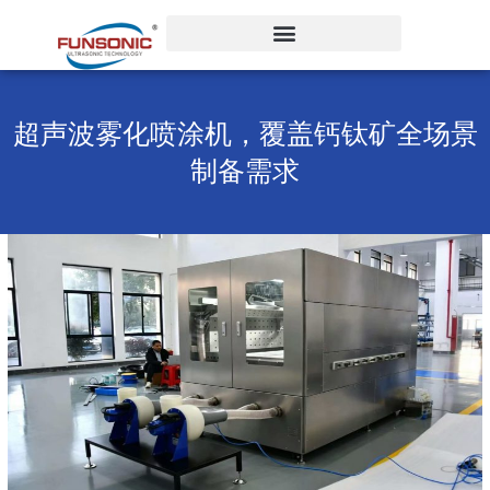
跳
至
内
容
超声波雾化喷涂机，覆盖钙钛矿全场景
制备需求