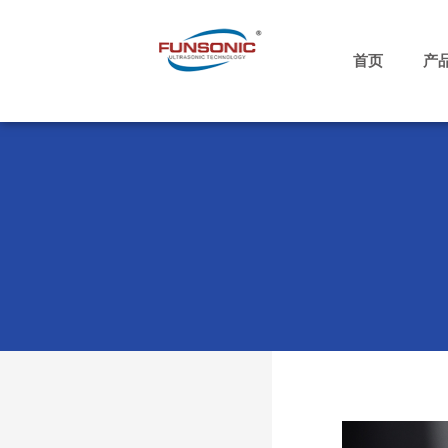
跳
至
内
首页
产
容