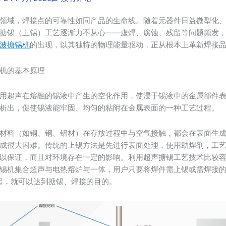
领域，焊接点的可靠性如同产品的生命线。随着元器件日益微型化
搪锡（上锡）工艺逐渐力不从心——虚焊、腐蚀、残留等问题频发
波搪锡机
的出现，以其独特的物理能量驱动，正从根本上革新焊接
机的基本原理
用超声在熔融的锡液中产生的空化作用，使浸于锡液中的金属部件
析出，促使锡液能牢固、均匀的粘附在金属表面的一种工艺过程。
材料（如铜、钢、铝材）在存放过程中与空气接触，都会在表面生
成很大困难。传统的上锡方法是先进行表面处理，使用助焊剂，工
以保证，而且对环境存在一定的影响。利用超声搪锡工艺技术比较
锡机集合超声与电热熔炉与一体，用户只要将焊件需上锡或需焊接
起，就可以达到搪锡、焊接的目的。