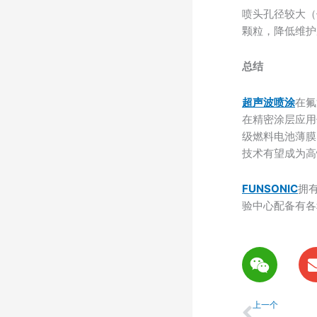
喷头孔径较大（
颗粒，降低维护
总结
超声波喷涂
在氟
在精密涂层应用
级燃料电池薄膜
技术有望成为高
FUNSONIC
拥
验中心配备有各
W
e
i
上一个
x
上一个