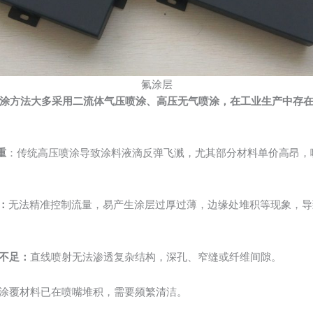
氟涂层
涂方法大多采
用二流体气压
喷涂、高压无气喷涂，在工业生产中存
重
：传统高压喷涂导致涂料液滴反弹飞溅，尤其部分材料单价高昂，
：
无法精准控制流量，易产生涂层过厚过薄，边缘处堆积等现象，导
盖不足：
直线喷射无法渗透复杂结构，深孔、窄缝或纤维间隙。
涂覆材料已在喷嘴堆积，需要频繁清洁。