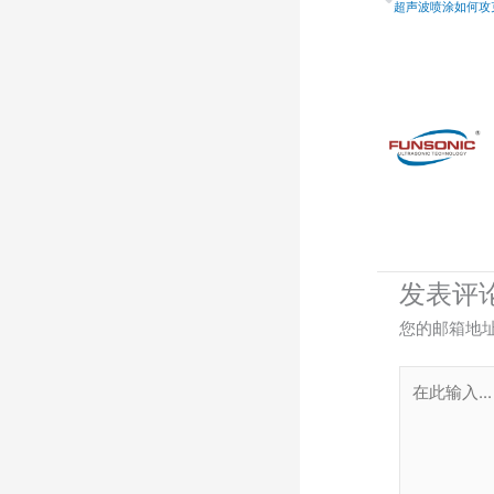
i
超声波喷涂如何攻
n
发表评
您的邮箱地
在
此
输
入...