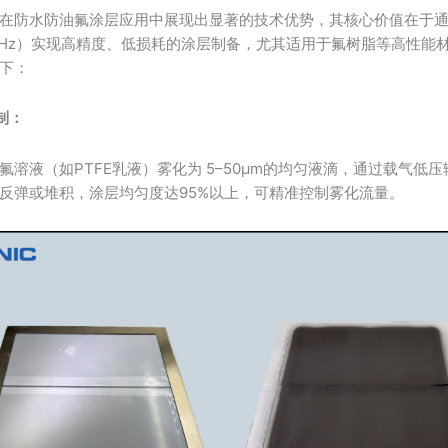
在防水防油氟涂层应用中展现出显著的技术优势，其核心价值在于
200kHz）实现高精度、低损耗的涂层制备，尤其适用于氟树脂等高性能
下：
制：
氟溶液（如PTFE乳液）雾化为 5–50μm的均匀液滴，通过载气低
反弹或堆积，涂层均匀度达95%以上，可精准控制雾化流量。