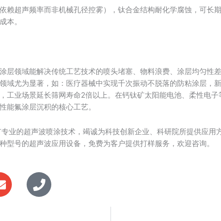
依赖超声频率而非机械孔径控雾），钛合金结构耐化学腐蚀，可长
成本。
涂层领域能解决传统工艺技术的喷头堵塞、物料浪费、涂层均匀性
领域尤为显著，如：医疗器械中实现千次振动不脱落的防粘涂层，
，工业场景延长筛网寿命2倍以上。在钙钛矿太阳能电池、柔性电子
性能氟涂层沉积的核心工艺。
有专业的超声波喷涂技术，竭诚为科技创新企业、科研院所提供应用
种型号的超声波应用设备，免费为客户提供打样服务，欢迎咨询。
E
P
n
h
v
o
e
n