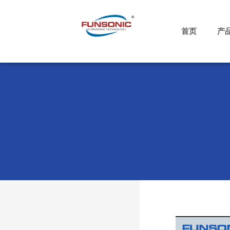
跳
至
内
首页
产
容