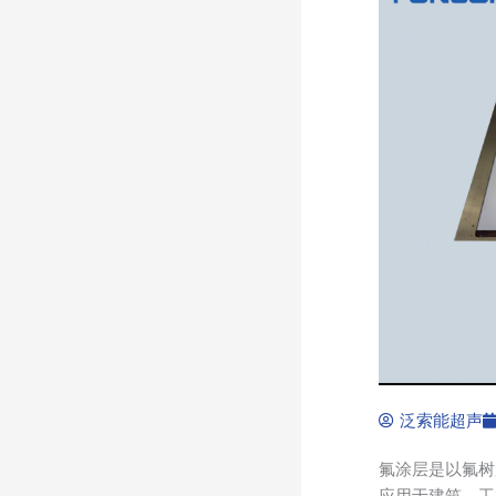
泛索能超声
氟涂层是以氟树
应用于建筑、工