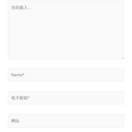
在
此
输
入...
Name*
电
子
邮
箱
网
*
站