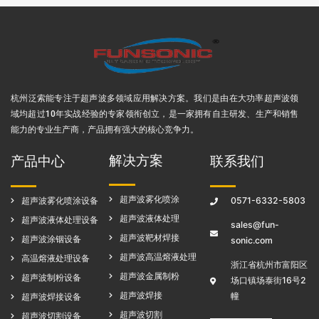
杭州泛索能专注于超声波多领域应用解决方案
。我们是由在大功率超声波领
域均超过10年实战经验的专家领衔创立，是一家拥有自主研发、生产和销售
能力的专业生产商，产品拥有强大的核心竞争力。
解决方案
产品中心
联系我们
超声波雾化喷涂
超声波雾化喷涂设备
0571-6332-5803
超声波液体处理
超声波液体处理设备
sales@fun-
超声波靶材焊接
超声波涂铟设备
sonic.com
超声波高温熔液处理
高温熔液处理设备
浙江省杭州市富阳区
超声波金属制粉
超声波制粉设备
场口镇场泰街16号2
超声波焊接
幢
超声波焊接设备
超声波切割
超声波切割设备