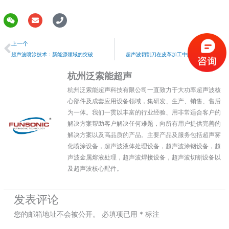
W
E
P
e
n
h
上一个
i
v
o
上一个
下一个
x
e
n
i
l
e
超声波喷涂技术：新能源领域的突破
超声波切割刀在皮革加工中的技术与革新
n
o
p
杭州泛索能超声
e
杭州泛索能超声科技有限公司一直致力于大功率超声波核
心部件及成套应用设备领域，集研发、生产、销售、售后
为一体。我们一贯以丰富的行业经验、用非常适合客户的
解决方案帮助客户解决任何难题，向所有用户提供完善的
解决方案以及高品质的产品。主要产品及服务包括超声雾
化喷涂设备，超声波液体处理设备，超声波涂铟设备，超
声波金属熔液处理，超声波焊接设备，超声波切割设备以
及超声波核心配件。
发表评论
您的邮箱地址不会被公开。
必填项已用
*
标注