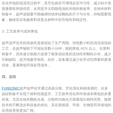
在化学蚀刻或清洗过程中，其空化效应可增强反应均匀性，减少硅片表
面微裂纹和损伤层，从而提升太阳能电池的光电转换效率。在纳米材料
制备中，超声波能量可精确调控纳米硅颗粒的尺寸与分布，抑制团聚现
象，确保其在电极浆料或复合材料中的导电性和稳定性。
3. 工艺效率与成本降低
超声波声化学的高效性直接缩短了生产周期。传统数小时的清洗或蚀刻
工艺，在超声辅助下可缩短至数十分钟，能耗降低 40% 以上。在浆料
制备中，其快速分散能力改善了银浆或铝浆的流动性和颗粒分布，减少
印刷缺陷，提升电极导电性。此外，设备通过减少化学试剂用量和废液
排放，显著降低环保处理成本。
四、总结
FUNSONIC
超声波声化学通过高效分散、空化强化和精准调控，在多
晶硅制备中实现了材料性能提升、工艺效率优化和环保成本降低的多重
价值。尤其在纳米颗粒合成、分散和功能化方面展现出独特优势。随着
技术的不断进步和设备的优化，其在新能源、环保、生物医药等领域的
应用前景将更加广阔。