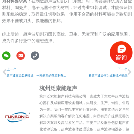
‌对材料要求高‌：
在制造超声波切割刀（系统）时，需要选择优质的合金
材料、陶瓷片、电子元器件作为材料，经过专业组装调试，才能保证切
割系统的稳定，取得最佳切割效果，使用不合适的材料可能会导致切割
效果不佳或刀头、换能器的损坏。
综上所述，超声波切割刀因其高效、卫生、无变形和广泛的应用范围，
成为许多行业中的理想选择。
W
E
P
e
n
h
上一个
i
v
o
上一个
下一个
x
e
n
i
l
e
超声波高温裂解喷涂，一种新型的薄膜制备技术
看超声波如何为提取技术赋能
n
o
p
杭州泛索能超声
e
杭州泛索能超声科技有限公司一直致力于大功率超声波核
心部件及成套应用设备领域，集研发、生产、销售、售后
为一体。我们一贯以丰富的行业经验、用非常适合客户的
解决方案帮助客户解决任何难题，向所有用户提供完善的
解决方案以及高品质的产品。主要产品及服务包括超声雾
化喷涂设备，超声波液体处理设备，超声波涂铟设备，超