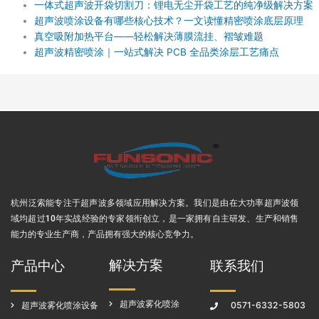
一体式超声波开袋切割刀：锂电无尘开袋工艺的纯净级解决方案
超声波喷涂设备有哪些核心技术？一文读懂精密喷涂底层原理
真空吸附加热平台——轻松解决薄膜流挂、褶皱难题
超声波精密喷涂｜一站式解决 PCB 全品类涂层工艺痛点
杭州泛索能专注于超声波多领域应用解决方案
。我们是由在大功率超声波领
域均超过10年实战经验的专家领衔创立，是一家拥有自主研发、生产和销售
能力的专业生产商，产品拥有强大的核心竞争力。
解决方案
产品中心
联系我们
超声波雾化喷涂
超声波雾化喷涂设备
0571-6332-5803