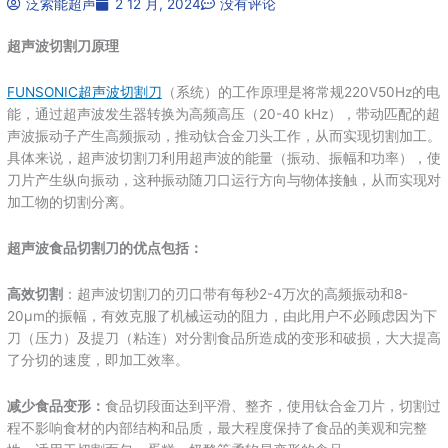
泛索能超声
2 12 月, 2024
没有评论
超声波切割刀原理
FUNSONIC‌超声波切割刀
（系统）的工作原理是将常规220V50Hz的电
能，通过超声波发生器转换为高频高压（20-40 kHz），带动匹配的‌超
声波振动子产生高频振动，推动钛合金刀头工作，从而实现切割加工。
具体来说，超声波切割刀利用超声波的能量（振动、振幅和功率），使‌
刀片产生纵向振动，这种振动随刀口运行方向与物体接触，从而实现对
加工物的切割分离。
‌超声波食品切割刀的优点包括‌：
‌高效切割
‌：超声波切割刀的刃口带有每秒2-4万次的高频振动和8-
20μm的振幅，有效克服了机械运动的阻力，由此用户不必顾虑因为下
刀（压力）及提刀（粘连）对分割食品所造成的变形和破损，大大提高
了分切的速度，即加工效率‌。
减少食品变形‌：
食品切段面达到平滑、整齐，使用钛合金刀片，切割过
程不影响食材的内部结构和品质，最大程度保持了食品的美观和完整