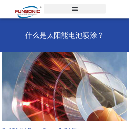
跳
至
内
容
什么是太阳能电池喷涂？