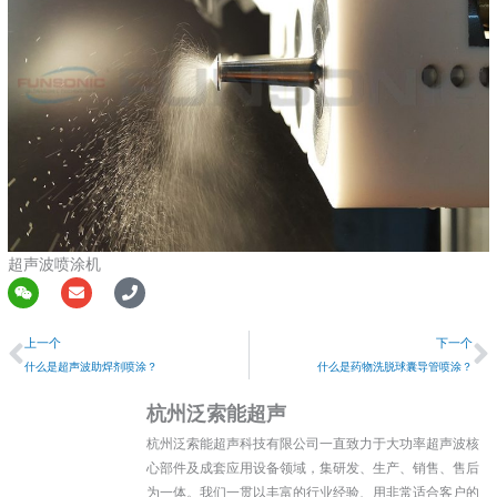
超声波喷涂机
W
E
P
e
n
h
上一个
i
v
o
上一个
下一个
x
e
n
i
l
e
什么是超声波助焊剂喷涂？
什么是药物洗脱球囊导管喷涂？
n
o
p
杭州泛索能超声
e
杭州泛索能超声科技有限公司一直致力于大功率超声波核
心部件及成套应用设备领域，集研发、生产、销售、售后
为一体。我们一贯以丰富的行业经验、用非常适合客户的