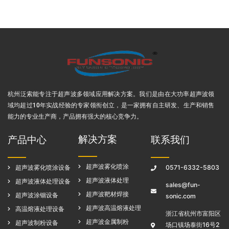
杭州泛索能专注于超声波多领域应用解决方案
。我们是由在大功率超声波领
域均超过10年实战经验的专家领衔创立，是一家拥有自主研发、生产和销售
能力的专业生产商，产品拥有强大的核心竞争力。
解决方案
产品中心
联系我们
超声波雾化喷涂
超声波雾化喷涂设备
0571-6332-5803
超声波液体处理
超声波液体处理设备
sales@fun-
超声波靶材焊接
超声波涂铟设备
sonic.com
超声波高温熔液处理
高温熔液处理设备
浙江省杭州市富阳区
超声波金属制粉
超声波制粉设备
场口镇场泰街16号2