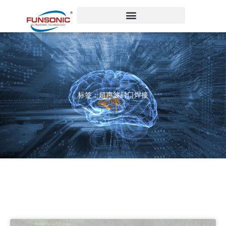
跳
至
内
容
标签：超声波封口焊接