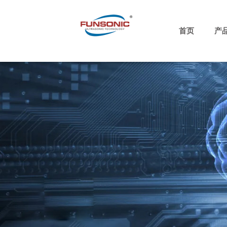
跳
至
内
首页
产
容