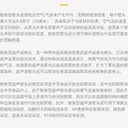
散射型喷头使用低压空气/气体来产生均匀，宽阔的喷涂图案，每个喷头
最大可达9.8英寸（25厘米），具体取决于与基材的距离。空气流的速度
是可控制的，从而允许雾化喷雾对产品或基材的低或高冲击。使用多个喷
头串联可获得无限的宽度。散射型喷头设计用于细长型喷头中高度可重复
的宽幅图案。
散射型超声波喷头，是一种带有旋风锥形喷雾的超声波雾化喷头。它采用
超声波雾化喷头技术，通过特殊的涡流流道设计，将载气转化为均匀的旋
转气流，使液雾的超声波雾化以旋风喷雾的形式散开，扩大了雾化器的喷
雾面积。超声波喷头也可以喷涂在垂直或曲面和其他有棱角的基材上。
散射型超声喷头的典型应用是半导体晶片的光刻胶涂层，其中光刻胶喷涂
在半导体晶片上。由于散射型超声喷头喷出的雾气是旋转散射的，因此不
仅可以在晶圆平面上形成均匀的光刻胶膜，而且可以在晶圆微结构的侧壁
和边角处形成均匀的光刻胶膜。此外，散射型超声波喷头还可用于薄膜太
阳能电池涂层、钛酸钙太阳能电池涂层、AR透射和反射膜涂层、隔热膜
涂层、超疏水涂层涂层、PCB助焊剂涂层等应用。