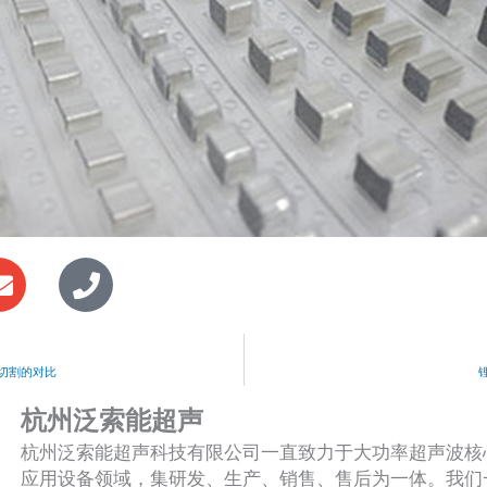
E
P
n
h
v
o
e
n
l
e
切割的对比
o
杭州泛索能超声
p
杭州泛索能超声科技有限公司一直致力于大功率超声波核
e
应用设备领域，集研发、生产、销售、售后为一体。我们