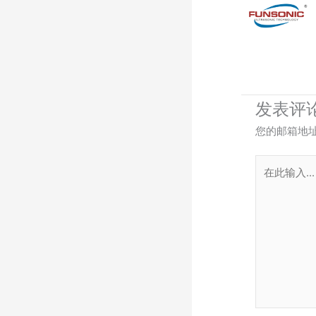
发表评
您的邮箱地
在
此
输
入...