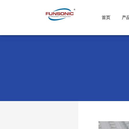
跳
至
内
首页
产
容