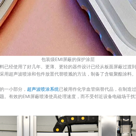
包装级EMI屏蔽的保护涂层
料已经使用了好几年。更薄、更轻的器件设计已经从板面屏蔽过渡到I
采用超声波喷涂和包件放置代替喷溅的方法，制备了含银聚酯涂料
的一小部分，
超声波喷涂系统
已被用作化学血管病替代品，在制造
题。有效的EMI屏蔽喷漆使高处理速度，而不受邻近设备电磁场干扰