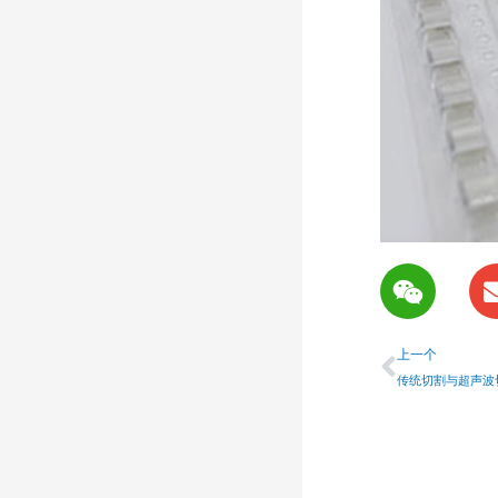
W
e
i
上一个
x
上一个
i
传统切割与超声波
n