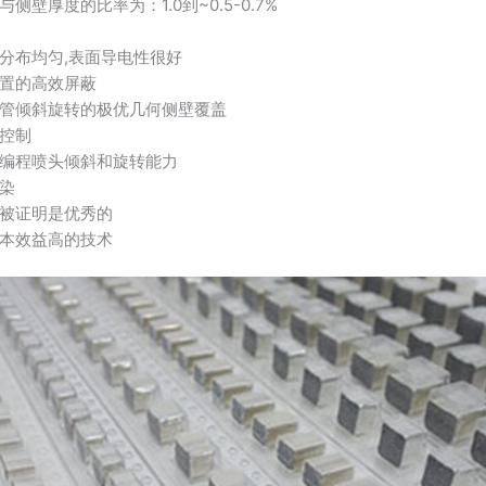
侧壁厚度的比率为：1.0到~0.5-0.7%
分布均匀,表面导电性很好
置的高效屏蔽
管倾斜旋转的极优几何侧壁覆盖
控制
编程喷头倾斜和旋转能力
染
被证明是优秀的
本效益高的技术