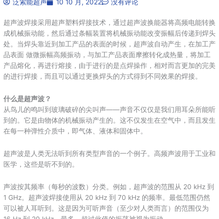
泛索能超声
10 10 月, 2022
没有评论
超声波焊接采用超声塑料焊接技术，通过超声波换能器将高频电能转换
成机械振动能，然后通过条幅装置将机械振动能改变振幅后传递到焊头
处。当焊头靠近到加工产品的表面的时候，超声波自动产生，在加工产
品表面 做微振幅高频振动，与加工产品表面摩擦转化成热量，将加工
产品熔化，再进行熔接，由于进行的是点焊操作，相对而言更加的完美
的进行焊接，而且可以通过更换焊头的方式得到不同效果的焊接。
什么是超声波？
从鸟儿的鸣叫到玻璃破碎的尖叫声——声音不仅仅是我们用耳朵所能听
到的。它是由物体的机械振动产生的。这不仅发生在空气中，而且发生
在每一种弹性介质中，即气体、液体和固体中。
超声波是人类无法听到所有类型声音的一个例子。高频声波用于工业和
医学，这些是听不到的。
声波按其频率（每秒的波数）分类。例如，超声波的范围从 20 kHz 到
1 GHz。超声波焊接使用从 20 kHz 到 70 kHz 的频率。最低范围仍然
可以被人耳听到。这是因为可听声音（至少对人类而言）的范围仅为