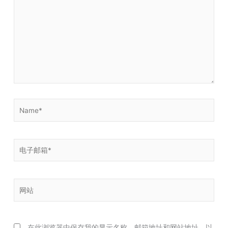
输
入...
Name*
电
子
邮
箱
网
*
站
在此浏览器中保存我的显示名称、邮箱地址和网站地址，以