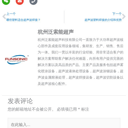
W
E
P
e
n
h
上一个
i
v
o
上一个
下一个
x
e
n
i
l
e
哪些塑料适合超声波焊接？
超声波塑料焊接的介绍和优势
n
o
p
杭州泛索能超声
e
杭州泛索能超声科技有限公司一直致力于大功率超声波核
心部件及成套应用设备领域，集研发、生产、销售、售后
为一体。我们一贯以丰富的行业经验、用非常适合客户的
解决方案帮助客户解决任何难题，向所有用户提供完善的
解决方案以及高品质的产品。主要产品及服务包括超声雾
化喷涂设备，超声波液体处理设备，超声波涂铟设备，超
声波金属熔液处理，超声波焊接设备，超声波切割设备以
及超声波核心配件。
发表评论
您的邮箱地址不会被公开。
必填项已用
*
标注
在
此