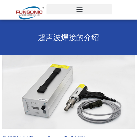
跳
至
内
容
超声波焊接的介绍