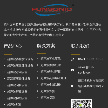
杭州泛索能专注于超声波多领域应用解决方案
。我们是由在大功率超声波领
域均超过10年实战经验的专家领衔创立，是一家拥有自主研发、生产和销售
能力的专业生产商，产品拥有强大的核心竞争力。
解决方案
产品中心
联系我们
超声波雾化喷涂
超声波雾化喷涂设备
0571-6332-5803
超声波液体处理
超声波液体处理设备
sales@fun-
超声波靶材焊接
超声波涂铟设备
sonic.com
超声波高温熔液处理
高温熔液处理设备
浙江省杭州市富阳区
超声波金属制粉
超声波制粉设备
场口镇场泰街16号2
超声波焊接
幢
超声波焊接设备
超声波切割
超声波切割设备
超声波配件