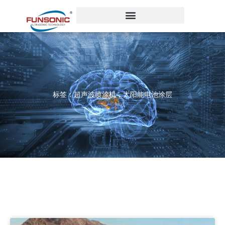
跳
至
内
容
标签：超声波喷涂机，太阳能电池涂层