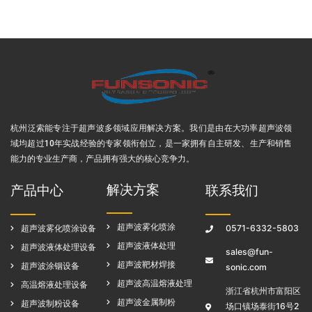
杭州泛索能专注于超声波多领域应用解决方案
。我们是由在大功率超声波领
域均超过10年实战经验的专家领衔创立，是一家拥有自主研发、生产和销售
能力的专业生产商，产品拥有强大的核心竞争力。
解决方案
产品中心
联系我们
超声波雾化喷涂
超声波雾化喷涂设备
0571-6332-5803
超声波液体处理
超声波液体处理设备
sales@fun-
超声波靶材焊接
超声波涂铟设备
sonic.com
超声波高温熔液处理
高温熔液处理设备
浙江省杭州市富阳区
超声波金属制粉
超声波制粉设备
场口镇场泰街16号2