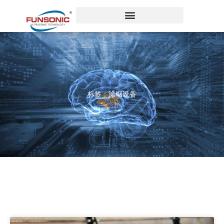
跳
至
内
容
标签：涂铟设备