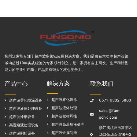
杭州泛索能专注于超声波多领域应用解决方案
。我们是由在大功率超声波领
域均超过10年实战经验的专家领衔创立，是一家拥有自主研发、生产和销售
能力的专业生产商，产品拥有强大的核心竞争力。
解决方案
产品中心
联系我们
超声波雾化喷涂
超声波雾化喷涂设备
0571-6332-5803
超声波液体处理
超声波液体处理设备
sales@fun-
超声波靶材焊接
超声波涂铟设备
sonic.com
超声波高温熔液处理
高温熔液处理设备
浙江省杭州市富阳区
超声波金属制粉
超声波制粉设备
场口镇场泰街16号2