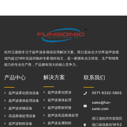
杭州泛索能专注于超声波多领域应用解决方案
。我们是由在大功率超声波领
域均超过10年实战经验的专家领衔创立，是一家拥有自主研发、生产和销售
能力的专业生产商，产品拥有强大的核心竞争力。
解决方案
产品中心
联系我们
超声波雾化喷涂
超声波雾化喷涂设备
0571-6332-5803
超声波液体处理
超声波液体处理设备
sales@fun-
超声波靶材焊接
超声波涂铟设备
sonic.com
超声波高温熔液处理
高温熔液处理设备
浙江省杭州市富阳区
超声波金属制粉
超声波制粉设备
场口镇场泰街16号2