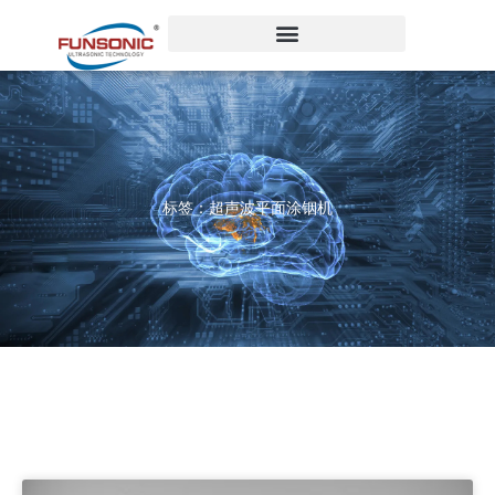
跳
至
内
容
标签：超声波平面涂铟机