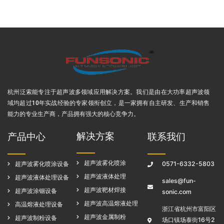
杭州泛索能专注于超声波多领域应用解决方案
。我们是由在大功率超声波领
域均超过10年实战经验的专家领衔创立，是一家拥有自主研发、生产和销售
能力的专业生产商，产品拥有强大的核心竞争力。
解决方案
产品中心
联系我们
超声波雾化喷涂
超声波雾化喷涂设备
0571-6332-5803
超声波液体处理
超声波液体处理设备
sales@fun-
超声波靶材焊接
超声波涂铟设备
sonic.com
超声波高温熔液处理
高温熔液处理设备
浙江省杭州市富阳区
超声波金属制粉
超声波制粉设备
场口镇场泰街16号2