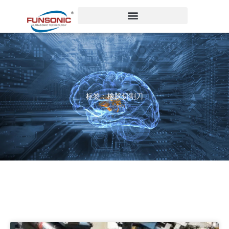
跳
至
内
容
标签：橡胶切割刀