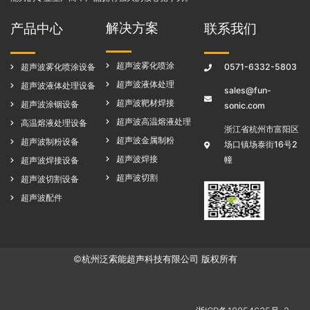
解决方案
产品中心
联系我们
超声波雾化喷涂
超声波雾化喷涂设备
0571-6332-5803
超声波液体处理
超声波液体处理设备
sales@fun-
超声波靶材焊接
超声波涂铟设备
sonic.com
超声波高温熔液处理
高温熔液处理设备
浙江省杭州市富阳区
超声波金属制粉
超声波制粉设备
场口镇场泰街16号2
超声波焊接
幢
超声波焊接设备
超声波切割
超声波切割设备
超声波配件
©杭州泛索能超声科技有限公司 版权所有