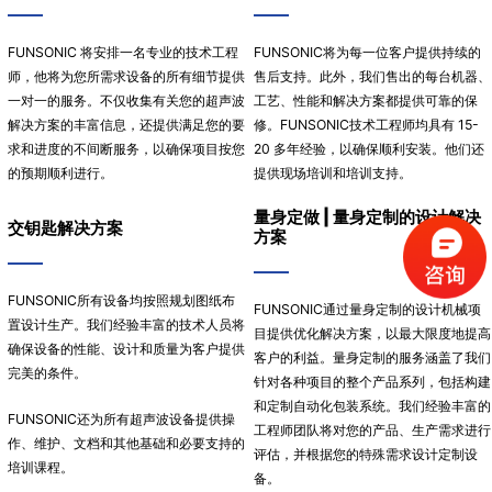
FUNSONIC 将安排一名专业的技术工程
FUNSONIC将为每一位客户提供持续的
师，他将为您所需求设备的所有细节提供
售后支持。此外，我们售出的每台机器、
一对一的服务。不仅收集有关您的超声波
工艺、性能和解决方案都提供可靠的保
解决方案的丰富信息，还提供满足您的要
修。FUNSONIC技术工程师均具有 15-
求和进度的不间断服务，以确保项目按您
20 多年经验，以确保顺利安装。他们还
的预期顺利进行。
提供现场培训和培训支持。
量身定做 | 量身定制的设计解决
交钥匙解决方案
方案
FUNSONIC所有设备均按照规划图纸布
FUNSONIC通过量身定制的设计机械项
置设计生产。我们经验丰富的技术人员将
目提供优化解决方案，以最大限度地提高
确保设备的性能、设计和质量为客户提供
客户的利益。
量身定制的服务涵盖了我们
完美的条件。
针对各种项目的整个产品系列，包括构建
和定制自动化包装系统。
我们经验丰富的
FUNSONIC还为所有超声波设备提供操
工程师团队将对您的产品、生产需求进行
作、维护、文档和其他基础和必要支持的
评估，并根据您的特殊需求设计定制设
培训课程。
备。