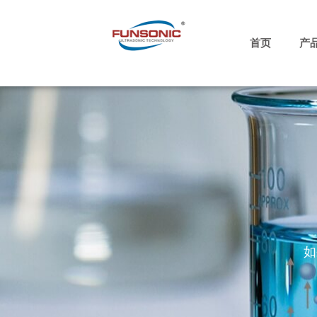
跳
至
内
首页
产
容
如